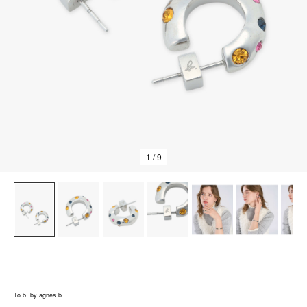
1
/ 9
To b. by agnès b.