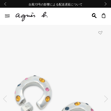
熊本地域地震の影響による配送遅延について
熊本地域地震の影響による配送遅延について
台風13号の影響による配送遅延について
Summer Sale 2buy10%OFF!!
Summer Sale 2buy10%OFF!!
前の画像
次の画
前の画像
次