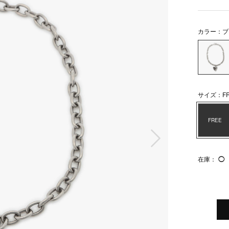
カラー：ブ
サイズ：FR
FREE
次の画像
在庫：
◯