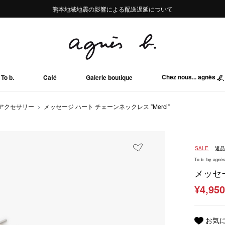
熊本地域地震の影響による配送遅延について
熊本地域地震の影響による配送遅延について
Summer Sale 2buy10%OFF!!
Summer Sale 2buy10%OFF!!
Chez nous... agnès
To b.
Café
Galerie boutique
アクセサリー
メッセージ ハート チェーンネックレス ”Merci”
SALE
返
To b. by agnès
メッセー
¥4,95
お気