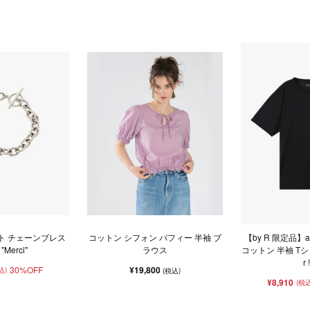
ト チェーンブレス
コットン シフォン パフィー 半袖 ブ
【by R 限定品】a
Merci"
ラウス
コットン 半袖 Tシャツ 
r 
30%OFF
¥19,800
込)
(税込)
¥8,910
(税込