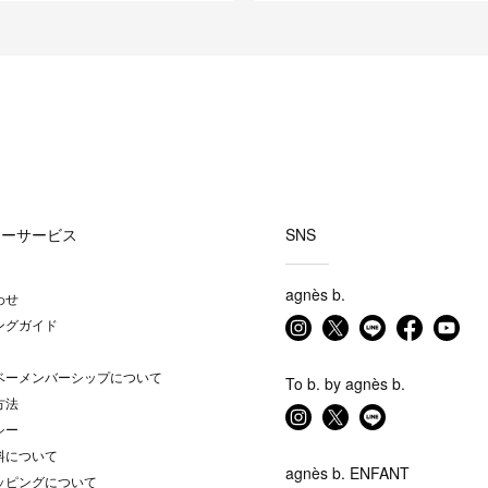
マーサービス
SNS
agnès b.
わせ
ングガイド
ベーメンバーシップについて
To b. by agnès b.
方法
シー
料について
agnès b. ENFANT
ッピングについて