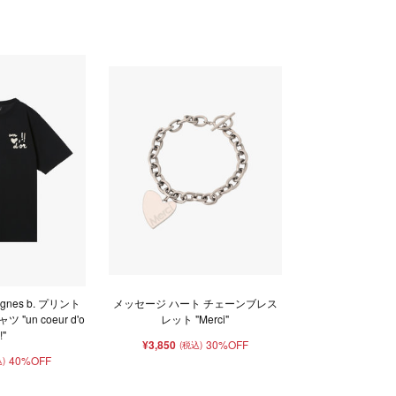
gnes b. プリント
メッセージ ハート チェーンブレス
"un coeur d'o
レット "Merci"
!!"
¥3,850
30%OFF
(税込)
40%OFF
)