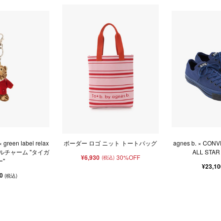
× green label relax
ボーダー ロゴ ニット トートバッグ
agnes b. × C
アニマルチャーム "タイガ
ALL STAR
¥6,930
30%OFF
(税込)
ー"
¥23,1
00
(税込)