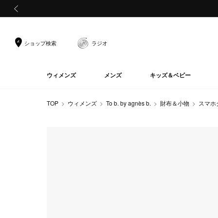
前の画像
ショップ検索
ラジオ
ウィメンズ
メンズ
キッズ＆ベビー
TOP
ウィメンズ
To b. by agnès b.
財布＆小物
スマホ