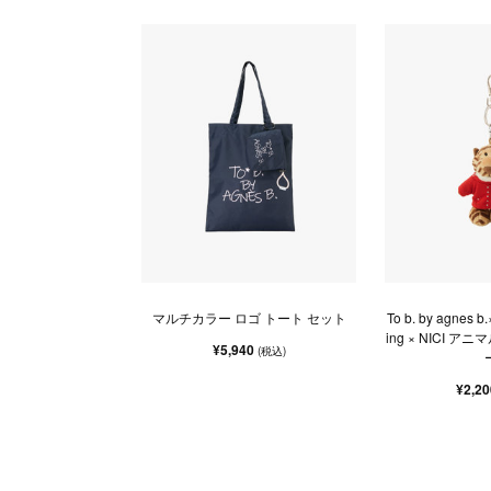
マルチカラー ロゴ トート セット
To b. by agnes b.
ing × NICI 
¥5,940
(税込)
¥2,2