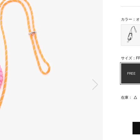
カラー：オ
サイズ：FR
FREE
次の画像
在庫：
△