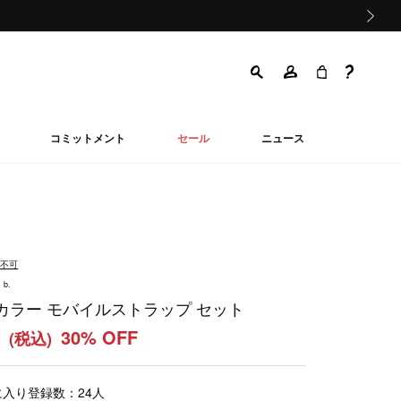
次の画像
コミットメント
セール
ニュース
品不可
 b.
カラー モバイルストラップ セット
0
30% OFF
(税込)
に入り登録数：
24
人