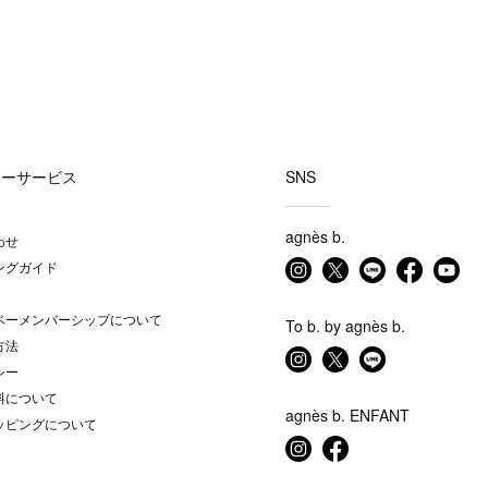
マーサービス
SNS
agnès b.
わせ
ングガイド
ベーメンバーシップについて
To b. by agnès b.
方法
シー
料について
agnès b. ENFANT
ッピングについて