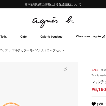
熊本地域地震の影響による配送遅延について
熊本地域地震の影響による配送遅延について
Summer Sale 2buy10%OFF!!
Summer Sale 2buy10%OFF!!
Chez nous... agnès
To b.
Café
Galerie boutique
グッズ
マルチカラー モバイルストラップ セット
SALE
返
To b. by agnès
マルチ
¥6,16
お気