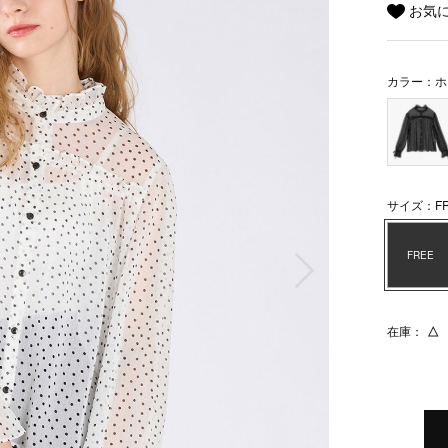
お気
カラー：ホ
サイズ：FR
次の画像
FREE
在庫：
△