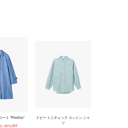
ト "Pimilico"
ドビー ミニチェック コットン シャ
ツ
40%OFF
込)