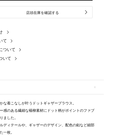
店頭在庫を確認する
せ
いて
について
ついて
かな着こなしが叶うドットギャザーブラウス。
ー感のある繊細な楊柳素材にドット柄がポイントのファブ
りました。
ルディテールや、ギャザーのデザイン、配色の釦など細部
た一枚。