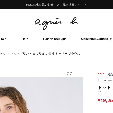
熊本地域地震の影響による配送遅延について
熊本地域地震の影響による配送遅延について
Summer Sale 2buy10%OFF!!
Summer Sale 2buy10%OFF!!
Chez nous... agnès
To b.
Café
Galerie boutique
シャツ
ドットプリント ヨウリュウ 長袖 ギャザー ブラウス
SALE
返
To b. by agnès
ドット
ス
¥19,2