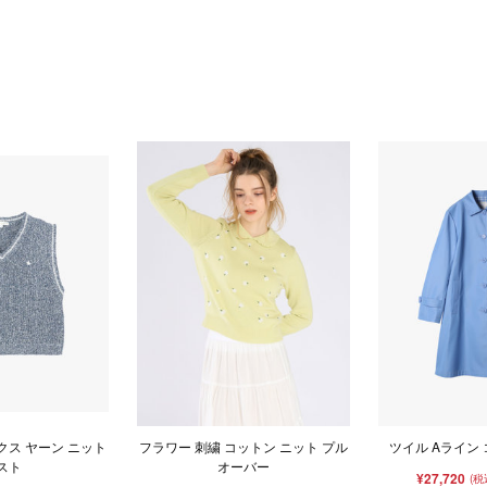
クス ヤーン ニット
フラワー 刺繍 コットン ニット プル
ツイル Aライン コー
スト
オーバー
¥27,720
(税