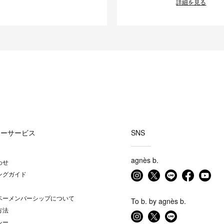
詳細を見る
マーサービス
SNS
agnès b.
わせ
ングガイド
ベーメンバーシップについて
To b. by agnès b.
方法
シー