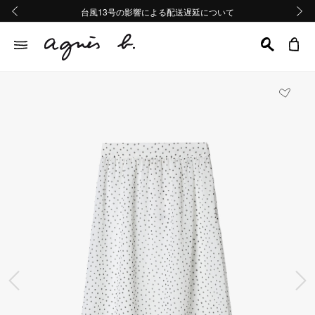
熊本地域地震の影響による配送遅延について
熊本地域地震の影響による配送遅延について
台風13号の影響による配送遅延について
Summer Sale 2buy10%OFF!!
Summer Sale 2buy10%OFF!!
前の画像
次の画
前の画像
次