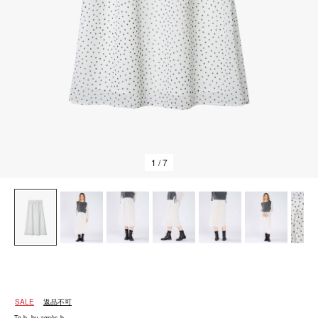
1
/ 7
SALE
返品不可
To b. by agnès b.