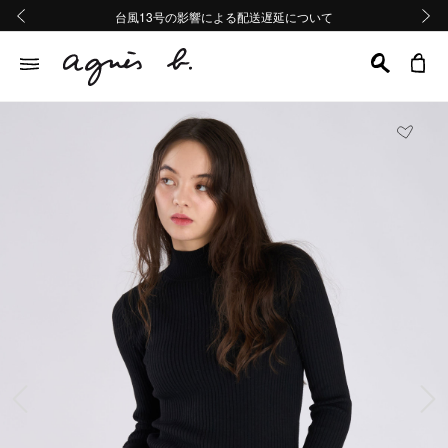
熊本地域地震の影響による配送遅延について
熊本地域地震の影響による配送遅延について
台風13号の影響による配送遅延について
Summer Sale 2buy10%OFF!!
Summer Sale 2buy10%OFF!!
前の画像
次の画
前の画像
次