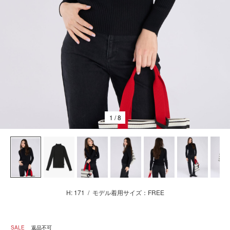
1
/ 8
H: 171
/
モデル着用サイズ：FREE
SALE
返品不可