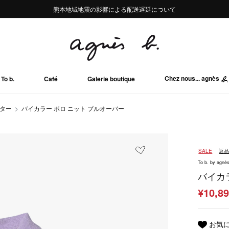
熊本地域地震の影響による配送遅延について
熊本地域地震の影響による配送遅延について
Summer Sale 2buy10%OFF!!
Summer Sale 2buy10%OFF!!
Chez nous... agnès
To b.
Café
Galerie boutique
ーター
バイカラー ポロ ニット プルオーバー
SALE
返
To b. by agnès
バイカ
¥10,8
お気