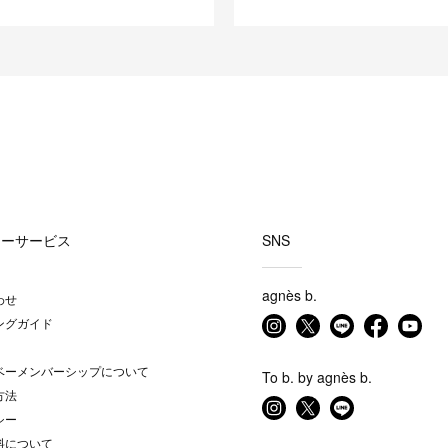
マーサービス
SNS
agnès b.
わせ
ングガイド
ベーメンバーシップについて
To b. by agnès b.
方法
シー
料について