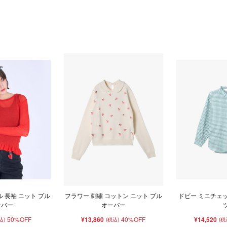
ル 長袖 ニット プル
フラワー 刺繍 コットン ニット プル
ドビー ミニチェッ
ーバー
オーバー
50%OFF
¥13,860
40%OFF
¥14,520
込)
(税込)
(税