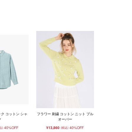
ク コットン シャ
フラワー 刺繍 コットン ニット プル
ツ
オーバー
40%OFF
¥13,860
40%OFF
込)
(税込)