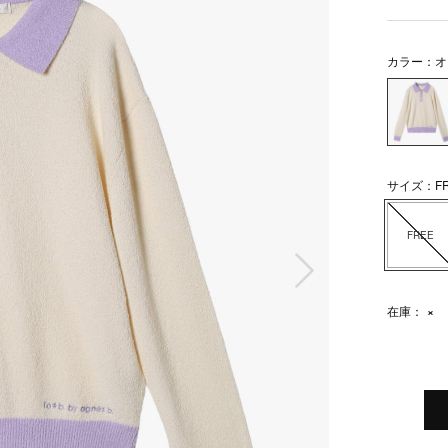
カラー：オ
サイズ：FR
FREE
次の画像
在庫：
×