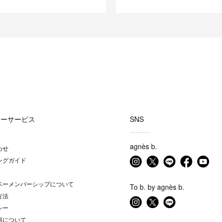
マーサービス
SNS
agnès b.
わせ
ングガイド
ベーメンバーシップについて
To b. by agnès b.
方法
シー
料について