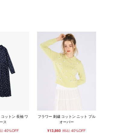
コットン 長袖 ワ
フラワー 刺繍 コットン ニット プル
ース
オーバー
40%OFF
¥13,860
40%OFF
込)
(税込)