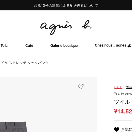
熊本地域地震の影響による配送遅延について
熊本地域地震の影響による配送遅延について
台風13号の影響による配送遅延について
Summer Sale 2buy10%OFF!!
Summer Sale 2buy10%OFF!!
Chez nous... agnès
To b.
Café
Galerie boutique
ツイル ストレッチ タックパンツ
SALE
返
To b. by agnès
ツイル
¥14,5
お気