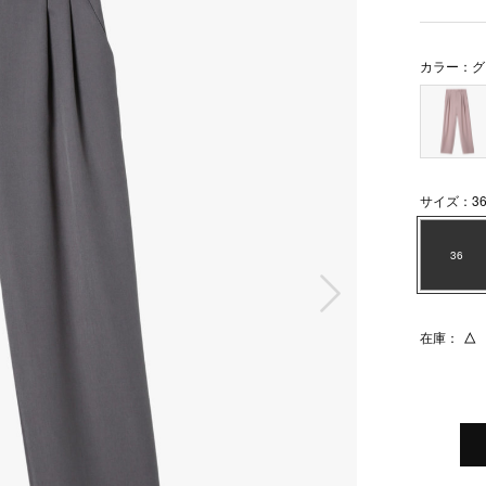
カラー：グ
サイズ：3
36
次の画像
在庫：
△