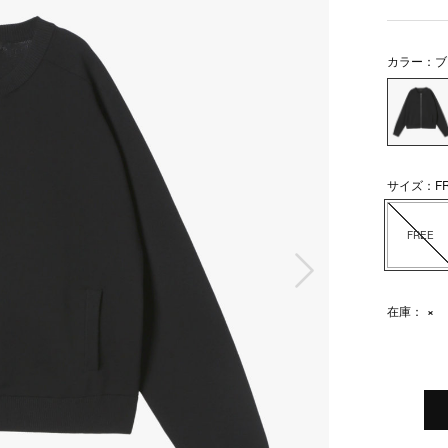
カラー：ブ
サイズ：FR
FREE
次の画像
在庫：
×