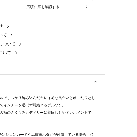
店頭在庫を確認する
せ
いて
について
ついて
ルでしっかり編み込んだキレイめな風合いとゆったりとし
でインナーを選ばず羽織れるブルゾン。
の袖のふくらみもデイリーに着回ししやすいポイントで
テンションカードや品質表示タグが付属している場合、必