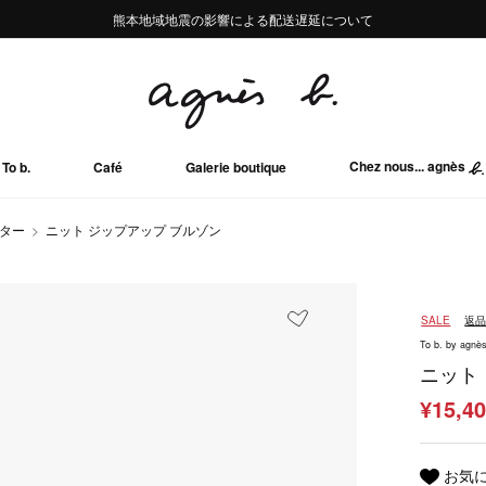
熊本地域地震の影響による配送遅延について
熊本地域地震の影響による配送遅延について
Summer Sale 2buy10%OFF!!
Summer Sale 2buy10%OFF!!
Chez nous... agnès
To b.
Café
Galerie boutique
ーター
ニット ジップアップ ブルゾン
SALE
返
To b. by agnès
ニット
¥15,4
お気