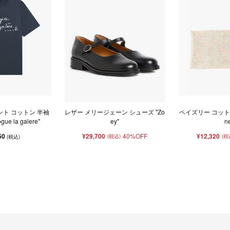
ント コットン 半袖
レザー メリージェーン シューズ "Zo
ペイズリー コットン
ue la galere"
ey"
n
50
¥29,700
40%OFF
¥12,320
(税込)
(税
(税込)