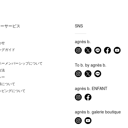
マーサービス
SNS
agnès b.
わせ
ングガイド
ベーメンバーシップについて
To b. by agnès b.
方法
シー
料について
agnès b. ENFANT
ッピングについて
agnès b. galerie boutique