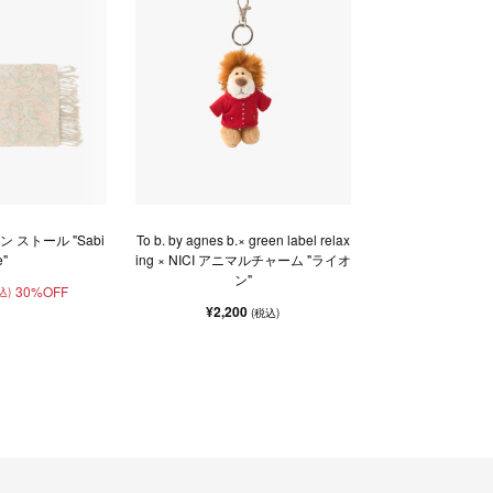
 ストール "Sabi
To b. by agnes b.× green label relax
e"
ing × NICI アニマルチャーム "ライオ
ン"
30%OFF
込)
¥2,200
(税込)