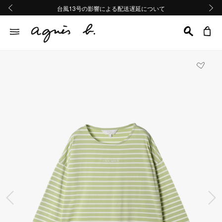
熊本地域地震の影響による配送遅延について
熊本地域地震の影響による配送遅延について
台風13号の影響による配送遅延について
Summer Sale 2buy10%OFF!!
Summer Sale 2buy10%OFF!!
前の画像
次の画
前の画像
次