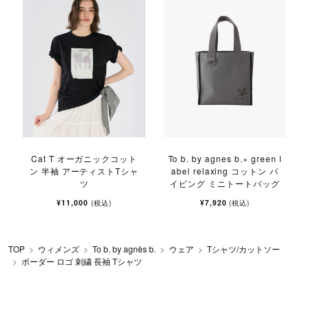
l
Cat T オーガニックコット
To b. by agnes b.× green l
ン 半袖 アーティストTシャ
abel relaxing コットン パ
ツ
イピング ミニトートバッグ
¥11,000
¥7,920
(税込)
(税込)
TOP
ウィメンズ
To b. by agnès b.
ウェア
Tシャツ/カットソー
ボーダー ロゴ 刺繍 長袖 Tシャツ