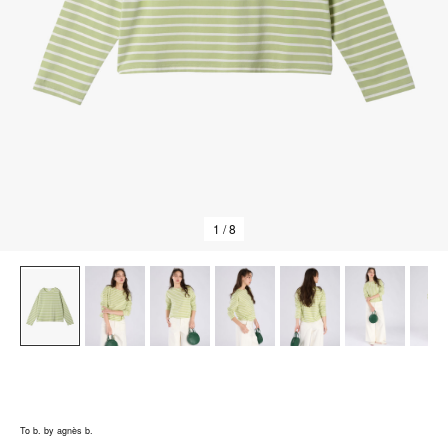
1
/ 8
To b. by agnès b.