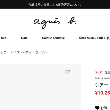
熊本地域地震の影響による配送遅延について
熊本地域地震の影響による配送遅延について
台風13号の影響による配送遅延について
Summer Sale 2buy10%OFF!!
Summer Sale 2buy10%OFF!!
Chez nous... agnès
To b.
Café
Galerie boutique
シアー ナイロン パフィー ブルゾン
SALE
返
To b. by agnès
シアー
¥19,2
お気