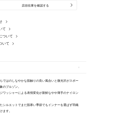
店頭在庫を確認する
せ
いて
について
ついて
らではのしなやかな肌触りの良い風合いと微光沢がスポー
象のブルゾン。
ジワッシャーによる表情変化が新鮮なやや薄手のナイロン
たシルエットでまだ肌寒い季節でもインナーを選ばず羽織
けます。