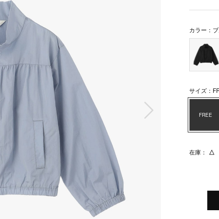
カラー：ブ
サイズ：FR
次の画像
FREE
在庫：
△