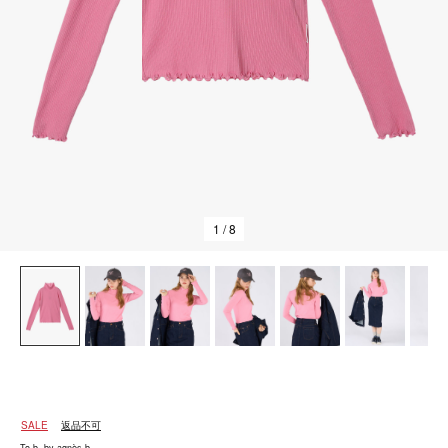
1
/ 8
SALE
返品不可
To b. by agnès b.