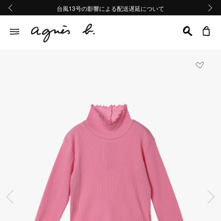
熊本地域地震の影響による配送遅延について
熊本地域地震の影響による配送遅延について
台風13号の影響による配送遅延について
Summer Sale 2buy10%OFF!!
Summer Sale 2buy10%OFF!!
前の画像
次の画
前の画像
次