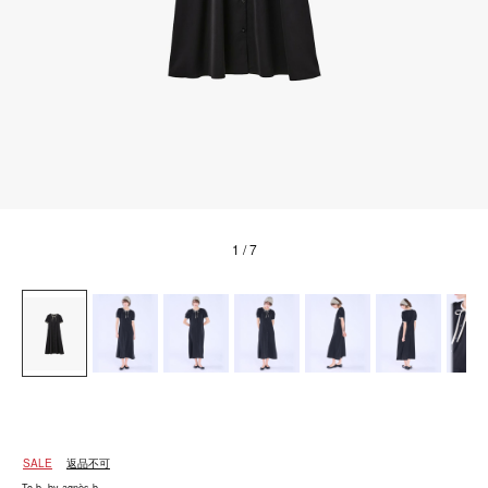
1
/ 7
SALE
返品不可
To b. by agnès b.