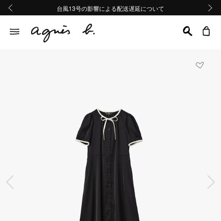
熊本地域地震の影響による配送遅延について
熊本地域地震の影響による配送遅延について
台風13号の影響による配送遅延について
Summer Sale 2buy10%OFF!!
Summer Sale 2buy10%OFF!!
前の画像
次の画
前の画像
次