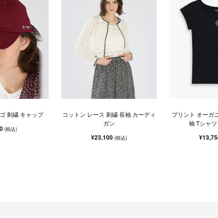
グロゴ 刺繍 キャップ
コットン レース 刺繍 長袖 カーディ
プリント オーガ
ガン
袖 Tシャツ "A
50
(税込)
¥23,100
¥13,7
(税込)