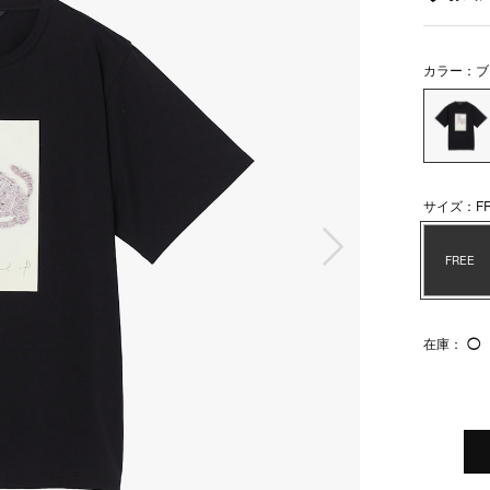
カラー：ブ
サイズ：FR
次の画像
FREE
在庫：
◯