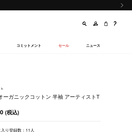
次の画像
コミットメント
セール
ニュース
 b.
T オーガニックコットン 半袖 アーティストT
00
(税込)
に入り登録数：
11
人