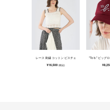
レース 刺繍 コットン ビスチェ
"To b." ビッ
¥16,500
¥8,2
(税込)