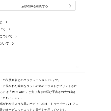
店頭在庫を確認する
せ
いて
について
ついて
トの矢後直規とのコラボレーションTシャツ。
トに描かれた繊細なタッチの犬のイラストがプリントされ
ろには「woof woof」と走り書きの様な手書きの犬の鳴き
トされています。
感がわかるような黒のボディ生地は、トゥービー バイ アニ
番のオーガニックコットン天竺を使用しています。