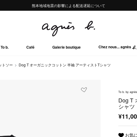
熊本地域地震の影響による配送遅延について
熊本地域地震の影響による配送遅延について
Summer Sale 2buy10%OFF!!
Summer Sale 2buy10%OFF!!
Chez nous... agnès
To b.
Café
Galerie boutique
ットソー
Dog T オーガニックコットン 半袖 アーティストTシャツ
To b. by agnès
Dog 
シャツ
¥11,0
お気