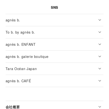
SNS
agnès b.
To b. by agnès b.
agnès b. ENFANT
agnès b. galerie boutique
Tara Océan Japan
agnès b. CAFÉ
会社概要