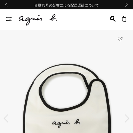
熊本地域地震の影響による配送遅延について
熊本地域地震の影響による配送遅延について
台風13号の影響による配送遅延について
Summer Sale 2buy10%OFF!!
Summer Sale 2buy10%OFF!!
前の画像
次の画
前の画像
次