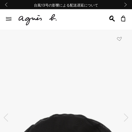
熊本地域地震の影響による配送遅延について
熊本地域地震の影響による配送遅延について
台風13号の影響による配送遅延について
Summer Sale 2buy10%OFF!!
Summer Sale 2buy10%OFF!!
前の画像
次の画
前の画像
次