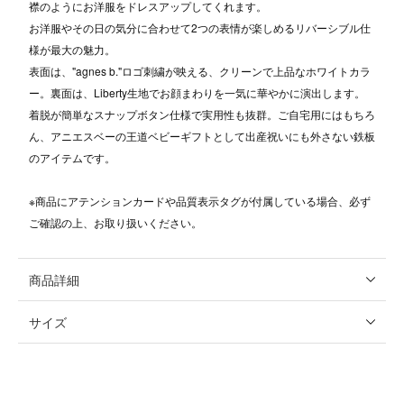
襟のようにお洋服をドレスアップしてくれます。
お洋服やその日の気分に合わせて2つの表情が楽しめるリバーシブル仕
様が最大の魅力。
表面は、"agnes b."ロゴ刺繍が映える、クリーンで上品なホワイトカラ
ー。裏面は、Liberty生地でお顔まわりを一気に華やかに演出します。
着脱が簡単なスナップボタン仕様で実用性も抜群。ご自宅用にはもちろ
ん、アニエスベーの王道ベビーギフトとして出産祝いにも外さない鉄板
のアイテムです。
※商品にアテンションカードや品質表示タグが付属している場合、必ず
ご確認の上、お取り扱いください。
商品詳細
サイズ