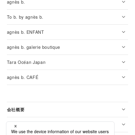
agnès b.
To b. by agnès b.
agnès b. ENFANT
agnès b. galerie boutique
Tara Océan Japan
agnès b. CAFÉ
会社概要
リーガル