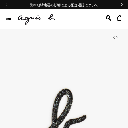
熊本地域地震の影響による配送遅延について
熊本地域地震の影響による配送遅延について
Summer Sale 2buy10%OFF!!
Summer Sale 2buy10%OFF!!
前の画像
次の画