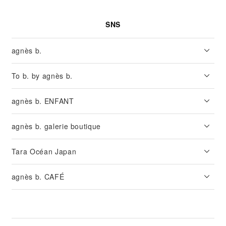
SNS
agnès b.
To b. by agnès b.
agnès b. ENFANT
agnès b. galerie boutique
Tara Océan Japan
agnès b. CAFÉ