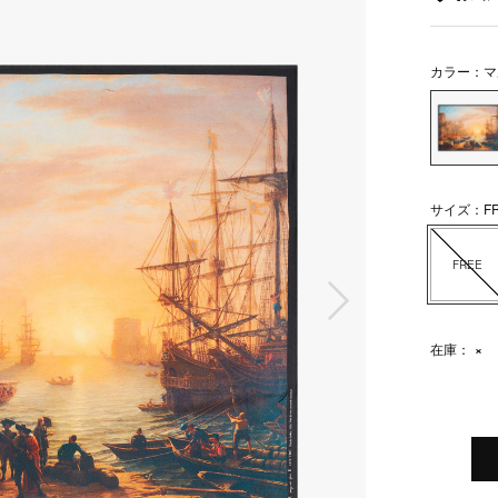
カラー：マ
サイズ：FR
FREE
次の画像
在庫：
×