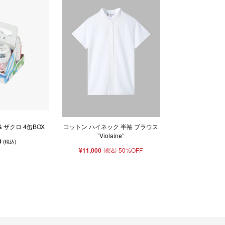
 & ザクロ 4缶BOX
コットン ハイネック 半袖 ブラウス
”Violaine”
0
(税込)
¥11,000
50%OFF
(税込)