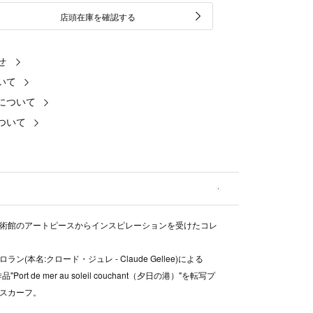
店頭在庫を確認する
せ
いて
について
ついて
術館のアートピースからインスピレーションを受けたコレ
ラン(本名:クロード・ジュレ - Claude Gellee)による
"Port de mer au soleil couchant（夕日の港）"を転写プ
スカーフ。