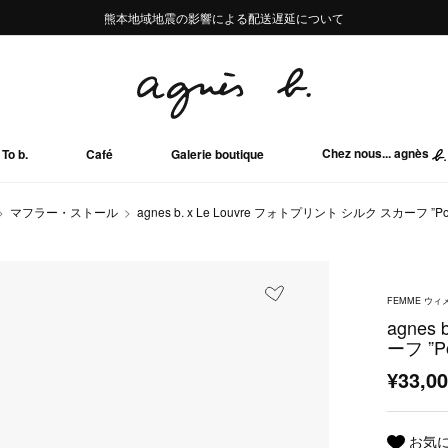
熊本地域地震の影響による配送遅延について
熊本地域地震の影響による配送遅延について
Summer Sale 2buy10%OFF!!
Summer Sale 2buy10%OFF!!
Chez nous... agnès
To b.
Café
Galerie boutique
マフラー・ストール
agnes b. x Le Louvre フォトプリント シルク スカーフ ”Port de
FEMME ウィ
agnes
ーフ ”Por
¥33,0
お気