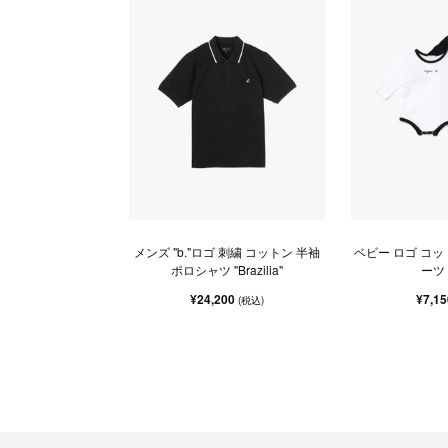
メンズ "b."ロゴ 刺繍 コットン 半袖
ベビー ロゴ コッ
ポロシャツ "Brazilia"
ーツ
¥24,200
¥7,1
(税込)