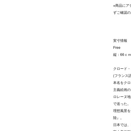
※商品にア
ずご確認の
実寸情報
Free
縦：66ｃｍ
クロード・
(フランス語: 
本名をクロ
主義絵画の
ロレーヌ地
で送った。
理想風景を
陸』。
日本では、