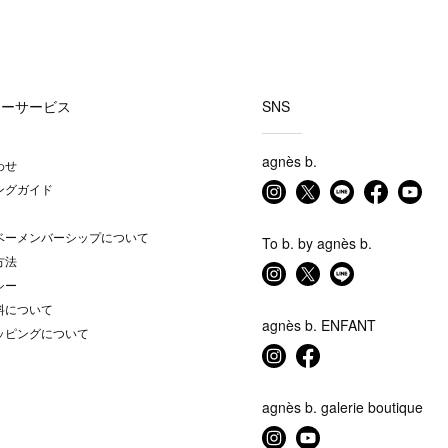
マーサービス
SNS
agnès b.
わせ
ングガイド
ベーメンバーシップについて
To b. by agnès b.
方法
シー
料について
agnès b. ENFANT
ッピングについて
agnès b. galerie boutique