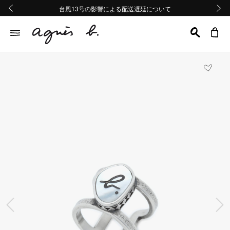
熊本地域地震の影響による配送遅延について
熊本地域地震の影響による配送遅延について
台風13号の影響による配送遅延について
Summer Sale 2buy10%OFF!!
Summer Sale 2buy10%OFF!!
前の画像
次の画
前の画像
次