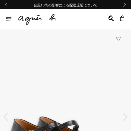
熊本地域地震の影響による配送遅延について
熊本地域地震の影響による配送遅延について
台風13号の影響による配送遅延について
Summer Sale 2buy10%OFF!!
Summer Sale 2buy10%OFF!!
前の画像
次の画
前の画像
次