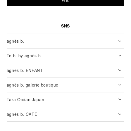
検索
SNS
agnès b.
To b. by agnès b.
agnès b. ENFANT
agnès b. galerie boutique
Tara Océan Japan
agnès b. CAFÉ