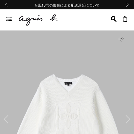
熊本地域地震の影響による配送遅延について
熊本地域地震の影響による配送遅延について
台風13号の影響による配送遅延について
Summer Sale 2buy10%OFF!!
Summer Sale 2buy10%OFF!!
前の画像
次の画
前の画像
次