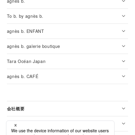
agnès b.
To b. by agnès b.
agnès b. ENFANT
agnès b. galerie boutique
Tara Océan Japan
agnès b. CAFÉ
会社概要
リーガル