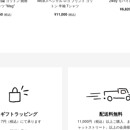
 刺繍 コットン 開襟
WEBスペシャル ロゴ プリント コッ
2way モバ
ツ "Mag"
トン 半袖 Tシャツ
¥6,82
50
¥11,000
(税込)
(税込)
ギフトラッピング
配送料無料
17円（税込）にて承ります
11,000円（税込）以上ご購入、
ャットストリート」以上の会員