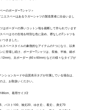
ベーのボーダーTシャツ＞
、アニエスベーはあるラガーシャツの製造業者に出会いまし
ツはボーダーの厚いコットン地を裁断して作られています
スベーはその生地を特別な色に染め、襟なしのTシャツを
いつきました。
エスベースタイルの象徴的なアイテムの1つになり、以来
ンに登場し続け、ボーダーTシャツは、長袖、半袖、細ボ
x 12mm)、太ボーダー (60 x 60mm) などの様々なタイプが
テンションカードや品質表示タグが付属している場合は、
の上、お取扱いください。
186cm、着用サイズ2
.5、バスト100、袖丈20、ゆき丈-、着丈-、身丈70