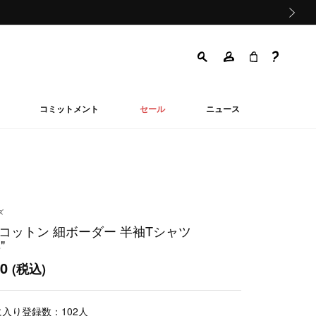
次の画像
コミットメント
セール
ニュース
ズ
 コットン 細ボーダー 半袖Tシャツ
"
00
(税込)
に入り登録数：
102
人