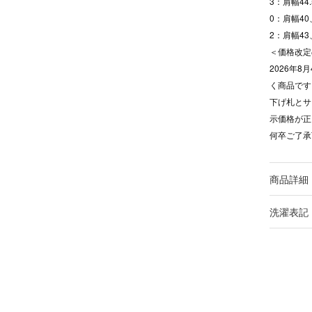
3：肩幅44
0：肩幅40
2：肩幅43
＜価格改定
2026年
く商品です
下げ札とサ
示価格が正
何卒ご了承
商品詳細
洗濯表記