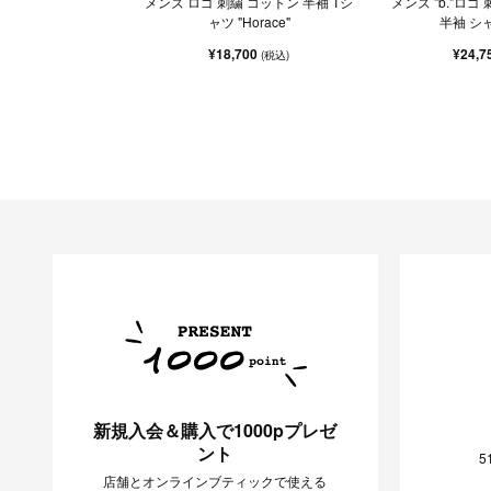
メンズ ロゴ 刺繍 コットン 半袖 Tシ
メンズ "b."ロゴ
ャツ "Horace"
半袖 シャ
¥18,700
¥24,7
(税込)
新規入会＆購入で1000pプレゼ
ント
5
店舗とオンラインブティックで使える