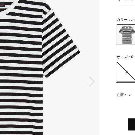
カラー：ホ
サイズ：0
0
次の画像
在庫：
×