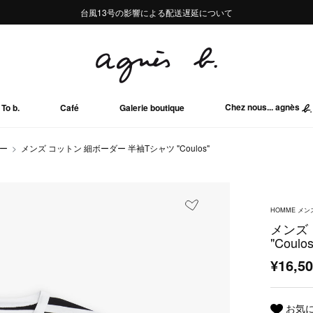
熊本地域地震の影響による配送遅延について
熊本地域地震の影響による配送遅延について
台風13号の影響による配送遅延について
Summer Sale 2buy10%OFF!!
Summer Sale 2buy10%OFF!!
Chez nous... agnès
To b.
Café
Galerie boutique
ソー
メンズ コットン 細ボーダー 半袖Tシャツ "Coulos"
HOMME メン
メンズ
"Coulos
¥16,5
お気