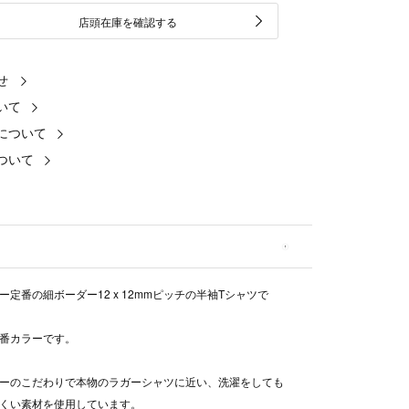
店頭在庫を確認する
せ
いて
について
ついて
ー定番の細ボーダー12 x 12mmピッチの半袖Tシャツで
番カラーです。
ーのこだわりで本物のラガーシャツに近い、洗濯をしても
くい素材を使用しています。