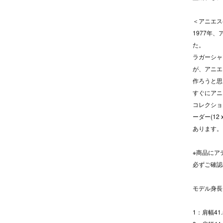
＜アニエス
1977年
た。
ラガーシャ
が、アニエ
作ろうと思
すぐにアニ
コレクショ
ーダー(12 
あります。
※商品にア
必ずご確認
モデル身長
1：肩幅41