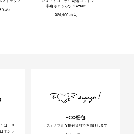
イルストラップ
メンズ アイコニック 刺繍 コットン
半袖 ポロシャツ "Lezard"
0
(税込)
¥20,900
(税込)
ECO梱包
または「キ
サステナブルな梱包資材でお届けします
様はオンラ