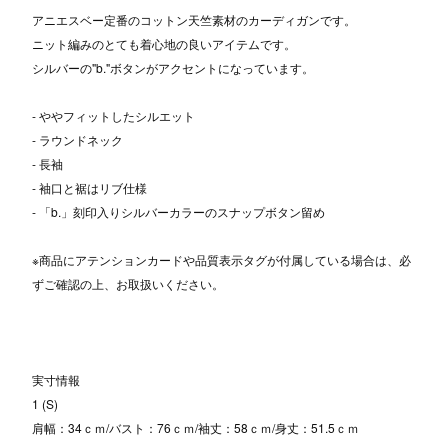
アニエスベー定番のコットン天竺素材のカーディガンです。
ニット編みのとても着心地の良いアイテムです。
シルバーの"b."ボタンがアクセントになっています。
- ややフィットしたシルエット
- ラウンドネック
- 長袖
- 袖口と裾はリブ仕様
- 「b.」刻印入りシルバーカラーのスナップボタン留め
※商品にアテンションカードや品質表示タグが付属している場合は、必
ずご確認の上、お取扱いください。
実寸情報
1 (S)
肩幅：34ｃｍ/バスト：76ｃｍ/袖丈：58ｃｍ/身丈：51.5ｃｍ