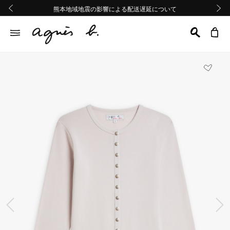
熊本地域地震の影響による配送遅延について
熊本地域地震の影響による配送遅延について
Summer Sale 2buy10%OFF!!
Summer Sale 2buy10%OFF!!
前の画像
次の画
前の画像
次