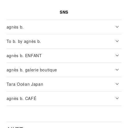
SNS
agnès b.
To b. by agnès b.
agnès b. ENFANT
agnès b. galerie boutique
Tara Océan Japan
agnès b. CAFÉ