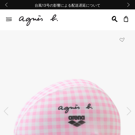
熊本地域地震の影響による配送遅延について
熊本地域地震の影響による配送遅延について
台風13号の影響による配送遅延について
Summer Sale 2buy10%OFF!!
Summer Sale 2buy10%OFF!!
前の画像
次の画
前の画像
次