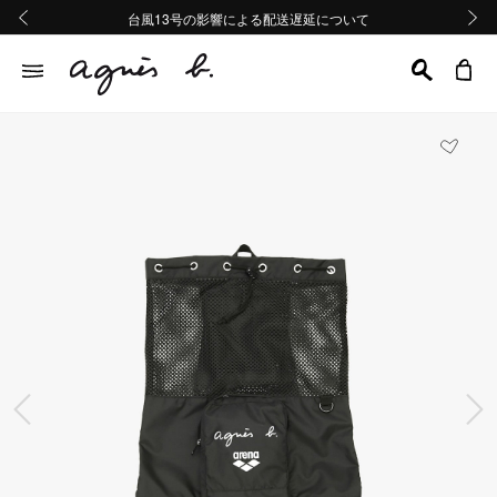
熊本地域地震の影響による配送遅延について
熊本地域地震の影響による配送遅延について
台風13号の影響による配送遅延について
Summer Sale 2buy10%OFF!!
Summer Sale 2buy10%OFF!!
前の画像
次の画
前の画像
次