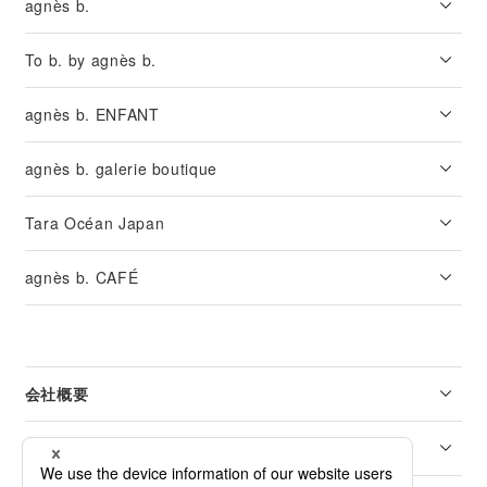
agnès b.
To b. by agnès b.
agnès b. ENFANT
agnès b. galerie boutique
Tara Océan Japan
agnès b. CAFÉ
会社概要
リーガル