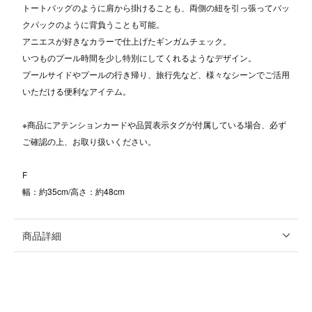
トートバッグのように肩から掛けることも、両側の紐を引っ張ってバッ
クパックのように背負うことも可能。
アニエスが好きなカラーで仕上げたギンガムチェック。
いつものプール時間を少し特別にしてくれるようなデザイン。
プールサイドやプールの行き帰り、旅行先など、様々なシーンでご活用
いただける便利なアイテム。
※商品にアテンションカードや品質表示タグが付属している場合、必ず
ご確認の上、お取り扱いください。
F
幅：約35cm/高さ：約48cm
商品詳細