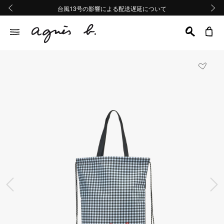
熊本地域地震の影響による配送遅延について
熊本地域地震の影響による配送遅延について
台風13号の影響による配送遅延について
Summer Sale 2buy10%OFF!!
Summer Sale 2buy10%OFF!!
前の画像
次の画
前の画像
次