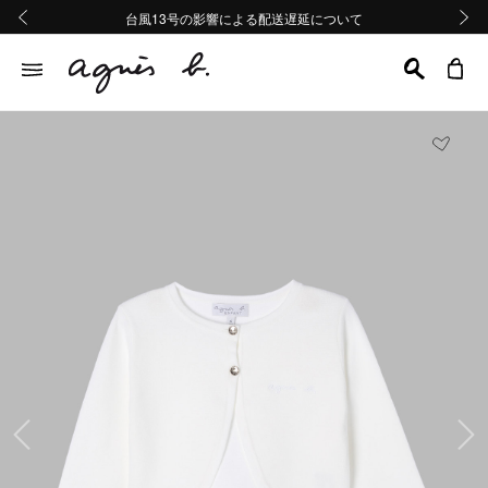
熊本地域地震の影響による配送遅延について
熊本地域地震の影響による配送遅延について
台風13号の影響による配送遅延について
Summer Sale 2buy10%OFF!!
Summer Sale 2buy10%OFF!!
前の画像
次の画
前の画像
次