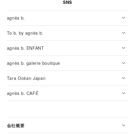
SNS
agnès b.
To b. by agnès b.
agnès b. ENFANT
agnès b. galerie boutique
Tara Océan Japan
agnès b. CAFÉ
会社概要