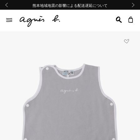
熊本地域地震の影響による配送遅延について
熊本地域地震の影響による配送遅延について
Summer Sale 2buy10%OFF!!
Summer Sale 2buy10%OFF!!
前の画像
次の画