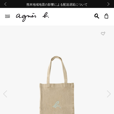
熊本地域地震の影響による配送遅延について
熊本地域地震の影響による配送遅延について
台風13号の影響による配送遅延について
Summer Sale 2buy10%OFF!!
Summer Sale 2buy10%OFF!!
前の画像
次の画
前の画像
次