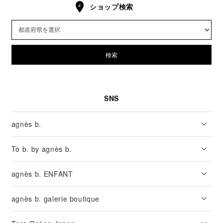
ショップ検索
検索
SNS
agnès b.
To b. by agnès b.
agnès b. ENFANT
agnès b. galerie boutique