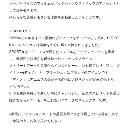
オーバーサイズのフォルムがバックパックやストラップのアクセントと
して目を引きます。
やわらかな質感とモダンな印象を兼ね備えたアイテムです。
＜SPORT b.＞
1999年にマルセイユに最初のブティックをオープンして以来、SPORT
b.のコレクションは若者を中心に高く支持されてきました。
SPORT b.は、アニエスが愛したシンプルなアイデンティティを継承
し、機能性と快適さを併せ持ったユニセックスライン。
ストリートアートや音楽からインスピレーションを得ており、特に「ダ
イナソー(ディノ)」と「フラッシュ」はブランドのアイコンです。
「ディノ」はアニエスの孫が子供の頃に大好きだった"恐竜のおもち
ゃ"がモデル。
いつも勇気を持って新しい事にチャレンジし、音楽のスピリットを受け
継ぎながらもユーモアを忘れないユニークなキャラクターです。
※商品にアテンションカードや品質表示タグが付属している場合、必ず
ご確認の上、お取り扱いください。