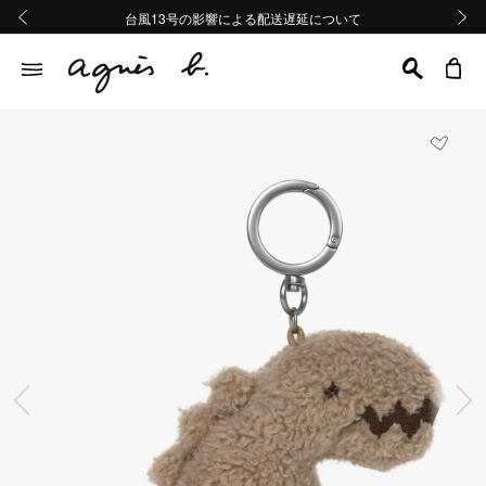
熊本地域地震の影響による配送遅延について
熊本地域地震の影響による配送遅延について
台風13号の影響による配送遅延について
Summer Sale 2buy10%OFF!!
Summer Sale 2buy10%OFF!!
前の画像
次の画
前の画像
次