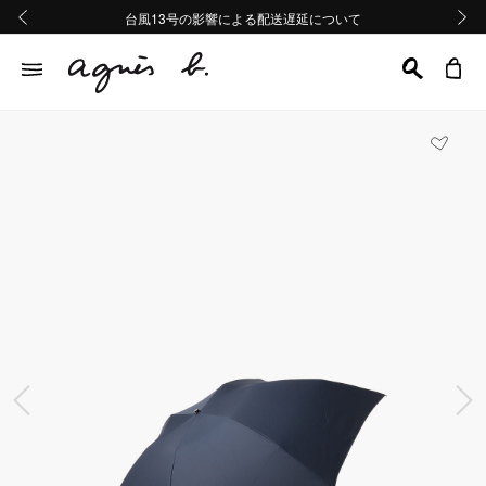
熊本地域地震の影響による配送遅延について
熊本地域地震の影響による配送遅延について
台風13号の影響による配送遅延について
Summer Sale 2buy10%OFF!!
Summer Sale 2buy10%OFF!!
前の画像
次の画
前の画像
次