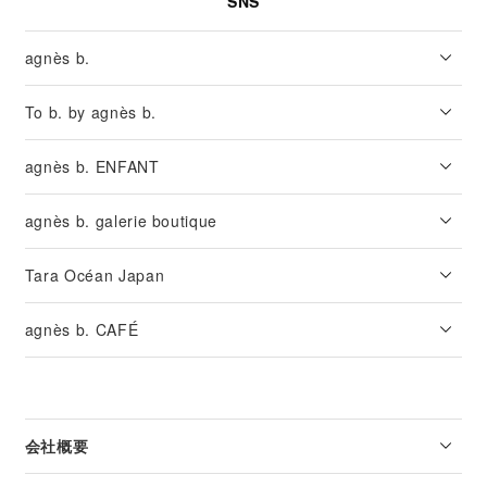
SNS
agnès b.
To b. by agnès b.
agnès b. ENFANT
agnès b. galerie boutique
Tara Océan Japan
agnès b. CAFÉ
会社概要