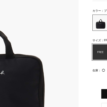
カラー：ブ
サイズ：FR
FREE
在庫：
◯