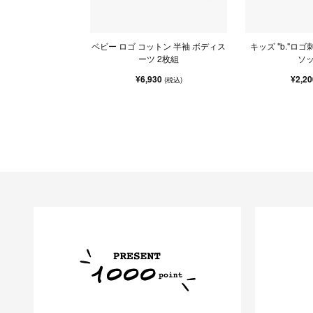
ベビー ロゴ コットン 半袖 ボディス
キッズ "b."ロ
ーツ 2枚組
ソ
¥6,930
¥2,2
(税込)