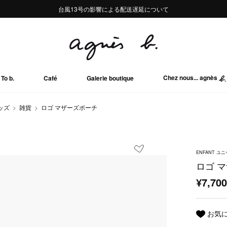
熊本地域地震の影響による配送遅延について
熊本地域地震の影響による配送遅延について
台風13号の影響による配送遅延について
Summer Sale 2buy10%OFF!!
Summer Sale 2buy10%OFF!!
Chez nous... agnès
To b.
Café
Galerie boutique
ッズ
雑貨
ロゴ マザーズポーチ
ENFANT ユ
ロゴ 
¥7,70
お気