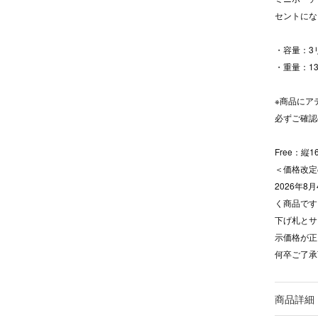
セントにな
・容量：3
・重量：13
※商品にア
必ずご確
Free：縦
＜価格改定
2026年
く商品です
下げ札とサ
示価格が正
何卒ご了承
商品詳細