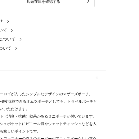
店頭在庫を確認する
せ
いて
について
ついて
ーロゴが入ったシンプルなデザインのマザーズポーチ。
〜8枚収納できるオムツポーチとしても、トラベルポーチと
いいただけます。
ト（消臭・抗菌）効果があるミニポーチが付いています。
シュポケットにビニール袋やウェットティッシュなどを入
も嬉しいポイントです。
とファスナーの引手のボーダーがアニエスベーらしいアク