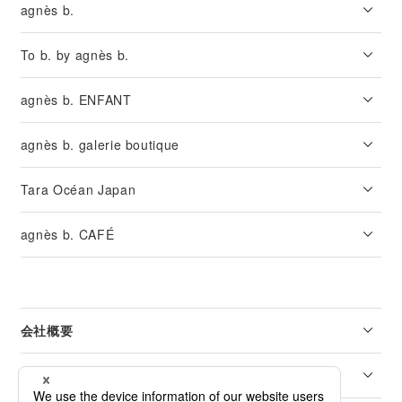
agnès b.
To b. by agnès b.
agnès b. ENFANT
agnès b. galerie boutique
Tara Océan Japan
agnès b. CAFÉ
会社概要
リーガル