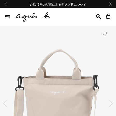
熊本地域地震の影響による配送遅延について
熊本地域地震の影響による配送遅延について
台風13号の影響による配送遅延について
Summer Sale 2buy10%OFF!!
Summer Sale 2buy10%OFF!!
前の画像
次の画
前の画像
次