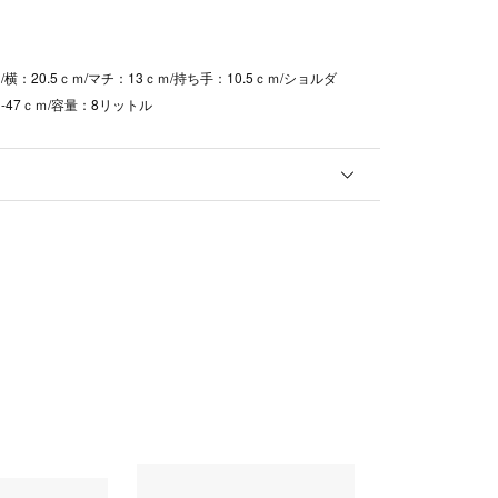
/横：20.5ｃｍ/マチ：13ｃｍ/持ち手：10.5ｃｍ/ショルダ
-47ｃｍ/容量：8リットル