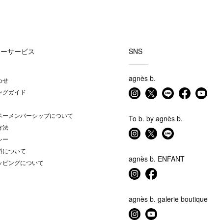
マーサービス
SNS
agnès b.
わせ
ングガイド
ベーメンバーシップについて
To b. by agnès b.
方法
シー
料について
agnès b. ENFANT
ッピングについて
agnès b. galerie boutique