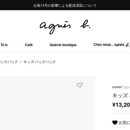
熊本地域地震の影響による配送遅延について
熊本地域地震の影響による配送遅延について
台風13号の影響による配送遅延について
Summer Sale 2buy10%OFF!!
Summer Sale 2buy10%OFF!!
Chez nous... agnès
To b.
Café
Galerie boutique
バックパック
キッズ バックパック
ENFANT ユ
キッズ
¥13,2
お気