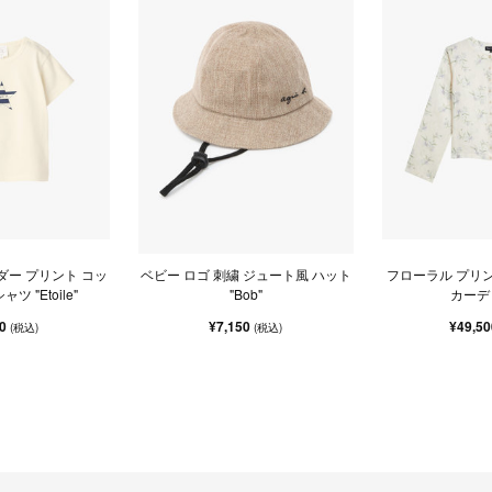
ダー プリント コッ
ベビー ロゴ 刺繍 ジュート風 ハット
フローラル プリン
ツ "Etoile"
"Bob"
カーデ
50
¥7,150
¥49,5
(税込)
(税込)