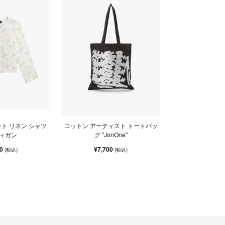
ト リネン シャツ
コットン アーティスト トートバッ
ィガン
グ "JonOne"
00
¥7,700
(税込)
(税込)