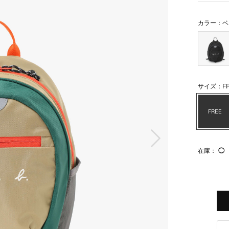
カラー：ベ
サイズ：FR
FREE
次の画像
在庫：
◯