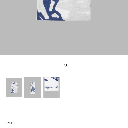
1
/ 3
CAFE