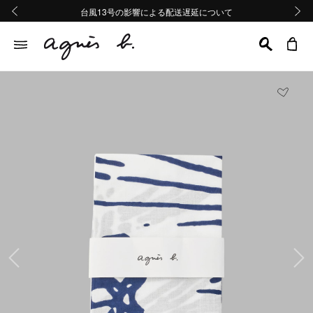
熊本地域地震の影響による配送遅延について
熊本地域地震の影響による配送遅延について
台風13号の影響による配送遅延について
Summer Sale 2buy10%OFF!!
Summer Sale 2buy10%OFF!!
前の画像
次の画
前の画像
次