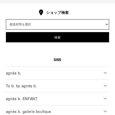
ショップ検索
検索
SNS
agnès b.
To b. by agnès b.
agnès b. ENFANT
agnès b. galerie boutique