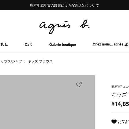
熊本地域地震の影響による配送遅延について
熊本地域地震の影響による配送遅延について
Summer Sale 2buy10%OFF!!
Summer Sale 2buy10%OFF!!
Chez nous... agnès
To b.
Café
Galerie boutique
トップス/シャツ
キッズ ブラウス
ENFANT ユ
キッズ
¥14,8
お気