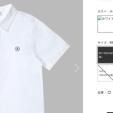
カラー：ホ
サイズ：85
85〜95cm(2
歳）
次の画像
140〜
150cm(12歳
在庫：
◯