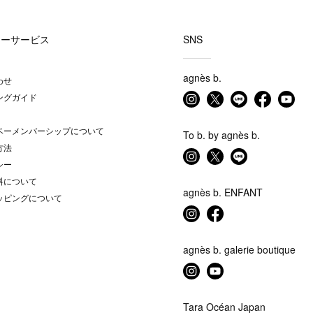
マーサービス
SNS
agnès b.
わせ
ングガイド
ベーメンバーシップについて
To b. by agnès b.
方法
シー
料について
agnès b. ENFANT
ッピングについて
agnès b. galerie boutique
Tara Océan Japan