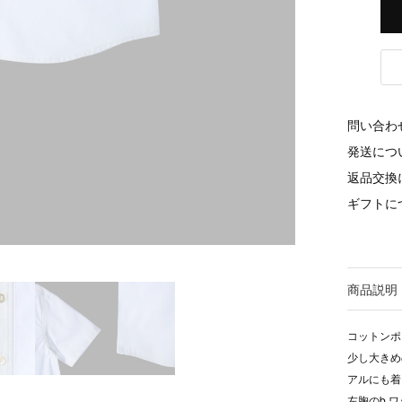
問い合わ
発送につ
返品交換
ギフトに
商品説明
コットンポ
少し大きめ
アルにも着
左胸のb.