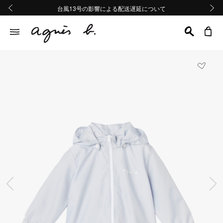
熊本地域地震の影響による配送遅延について
熊本地域地震の影響による配送遅延について
台風13号の影響による配送遅延について
Summer Sale 2buy10%OFF!!
Summer Sale 2buy10%OFF!!
前の画像
次の画
前の画像
次