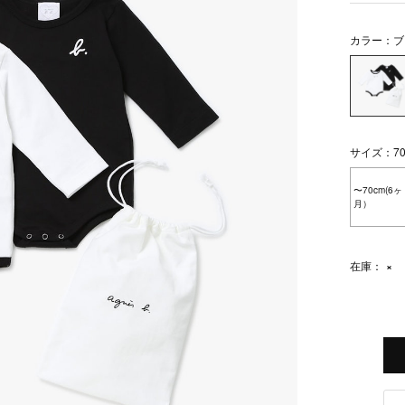
カラー：ブ
サイズ：70
〜70cm(6ヶ
月）
在庫：
×