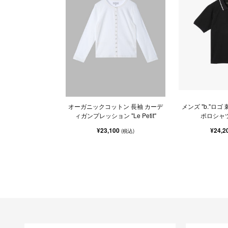
オーガニックコットン 長袖 カーデ
メンズ "b."ロゴ
ィガンプレッション "Le Petit"
ポロシャツ "
¥23,100
¥24,2
(税込)