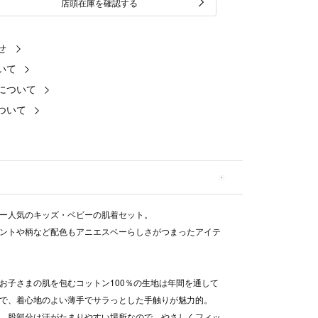
店頭在庫を確認する
せ
いて
について
ついて
ー人気のキッズ・ベビーの肌着セット。
ントや柄など配色もアニエスベーらしさがつまったアイテ
お子さまの肌を包むコットン100％の生地は年間を通して
で、着心地のよい薄手でサラっとした手触りが魅力的。
、股部分は汗がたまりやすい場所なので、やさしくフィッ