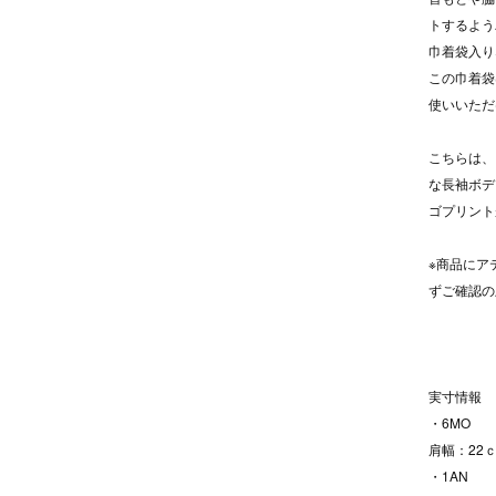
トするよう
巾着袋入り
この巾着袋
使いいただけ
こちらは、
な長袖ボデ
ゴプリント
※商品にア
ずご確認の
実寸情報
・6MO
肩幅：22ｃ
・1AN