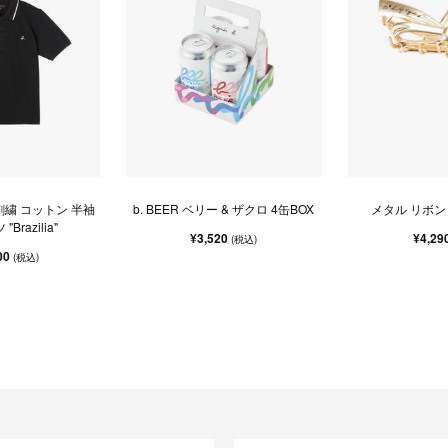
 刺繍 コットン 半袖
b. BEER ベリー & ザクロ 4缶BOX
メタル リボン
Brazilia"
¥3,520
¥4,29
(税込)
00
(税込)