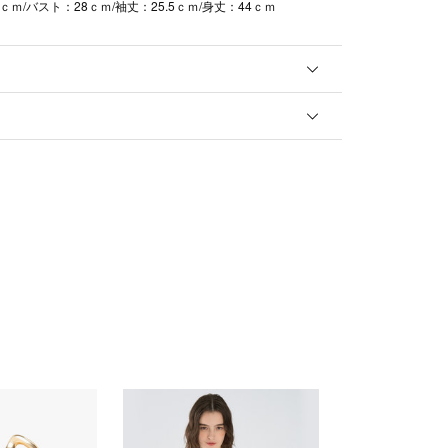
5ｃｍ/バスト：28ｃｍ/袖丈：25.5ｃｍ/身丈：44ｃｍ