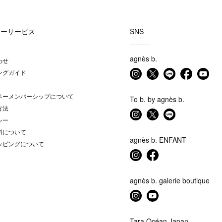
マーサービス
SNS
agnès b.
わせ
ングガイド
ベーメンバーシップについて
To b. by agnès b.
方法
シー
料について
agnès b. ENFANT
ッピングについて
agnès b. galerie boutique
Tara Océan Japan