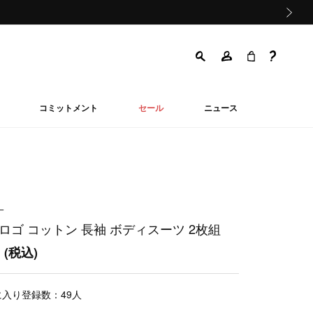
次の画像
コミットメント
セール
ニュース
ー
ロゴ コットン 長袖 ボディスーツ 2枚組
0
(税込)
に入り登録数：
49
人