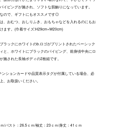
パイピングが施され、ソフトな肌触りになっています。
なので、ギフトにもオススメです◎
は、おむつ、おしりふき、おもちゃなどを入れるのにもお
ます。(巾着サイズ:H29cm×W20cm)
ブラックにホワイトのb.ロゴがプリントされたベーシック
ィと、ホワイトにブラックのパイピング、前身頃中央にロ
が施された長袖ボディの2枚組です。
テンションカードや品質表示タグが付属している場合、必
上、お取扱いください。
ｍ/バスト：26.5ｃｍ/袖丈：23ｃｍ/身丈：41ｃｍ