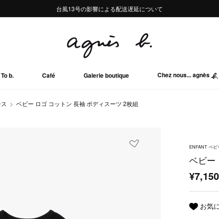
熊本地域地震の影響による配送遅延について
熊本地域地震の影響による配送遅延について
台風13号の影響による配送遅延について
Summer Sale 2buy10%OFF!!
Summer Sale 2buy10%OFF!!
Chez nous... agnès
To b.
Café
Galerie boutique
ース
ベビー ロゴ コットン 長袖 ボディスーツ 2枚組
ENFANT ベビ
ベビー 
¥7,15
お気