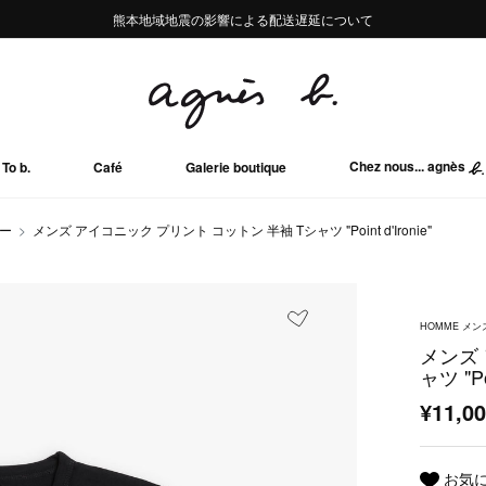
熊本地域地震の影響による配送遅延について
熊本地域地震の影響による配送遅延について
Summer Sale 2buy10%OFF!!
Summer Sale 2buy10%OFF!!
Chez nous... agnès
To b.
Café
Galerie boutique
ソー
メンズ アイコニック プリント コットン 半袖 Tシャツ "Point d'Ironie"
HOMME メン
メンズ
ャツ "Poi
¥11,0
お気