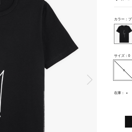
カラー：ブ
サイズ：0
0
次の画像
在庫：
×