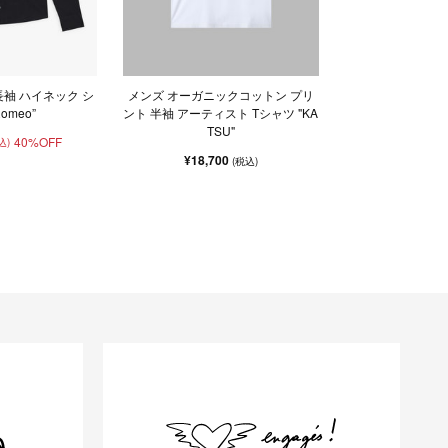
長袖 ハイネック シ
メンズ オーガニックコットン プリ
omeo”
ント 半袖 アーティスト Tシャツ "KA
TSU"
40%OFF
込)
¥18,700
(税込)