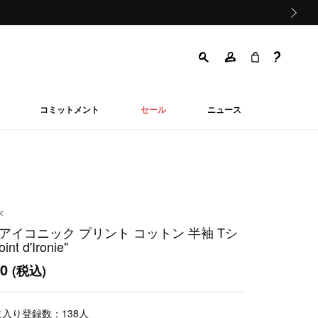
次の画像
コミットメント
セール
ニュース
ズ
 アイコニック プリント コットン 半袖 Tシ
nt d'Ironie"
00
(税込)
に入り登録数：
138
人