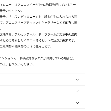
ィロニー」はアニエスベーが1年に数回発行しているアー
冊子のタイトル。
冊子、「ポワンディロニー」を、誰もが手に入れられる芸
て、アニエスベーブティックやギャラリーなどで配布し続
。
文法学者、アルカンテール・ド・ブラームが文章中の皮肉
すために考案したイロニー符号という句読点が由来です。
に疑問符や感嘆符のように使用します。
テンションカードや品質表示タグが付属している場合は、
認の上、お取扱いください。