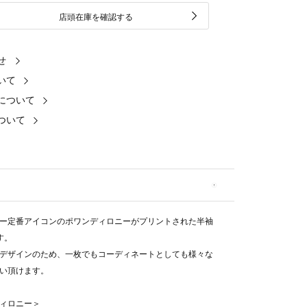
店頭在庫を確認する
せ
いて
について
ついて
ー定番アイコンのポワンディロニーがプリントされた半袖
す。
デザインのため、一枚でもコーディネートとしても様々な
い頂けます。
ィロニー＞