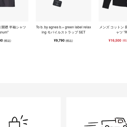
繍 開襟 半袖シャツ
To b. by agnes b.× green label relax
メンズ コットン 
gnum"
ing モバイルストラップ SET
ャツ ”R
00
¥9,790
¥16,500
(税
(税込)
(税込)