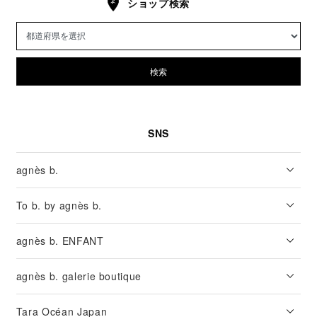
ショップ検索
検索
SNS
agnès b.
To b. by agnès b.
agnès b. ENFANT
agnès b. galerie boutique
Tara Océan Japan