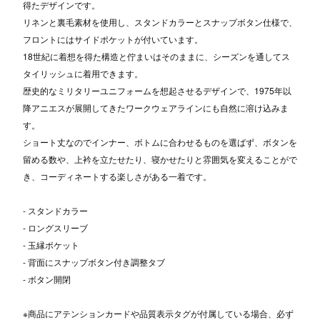
得たデザインです。
リネンと裏毛素材を使用し、スタンドカラーとスナップボタン仕様で、
フロントにはサイドポケットが付いています。
18世紀に着想を得た構造と佇まいはそのままに、シーズンを通してス
タイリッシュに着用できます。
歴史的なミリタリーユニフォームを想起させるデザインで、1975年以
降アニエスが展開してきたワークウェアラインにも自然に溶け込みま
す。
ショート丈なのでインナー、ボトムに合わせるものを選ばず、ボタンを
留める数や、上衿を立たせたり、寝かせたりと雰囲気を変えることがで
き、コーディネートする楽しさがある一着です。
- スタンドカラー
- ロングスリーブ
- 玉縁ポケット
- 背面にスナップボタン付き調整タブ
- ボタン開閉
※商品にアテンションカードや品質表示タグが付属している場合、必ず