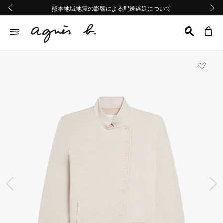
熊本地域地震の影響による配送遅延について
熊本地域地震の影響による配送遅延について
Summer Sale 2buy10%OFF!!
Summer Sale 2buy10%OFF!!
前の画像
次の画
前の画像
次