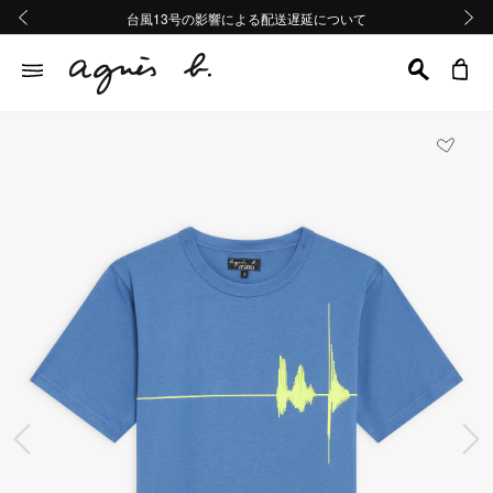
熊本地域地震の影響による配送遅延について
熊本地域地震の影響による配送遅延について
台風13号の影響による配送遅延について
Summer Sale 2buy10%OFF!!
Summer Sale 2buy10%OFF!!
前の画像
次の画
前の画像
次