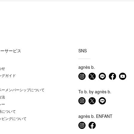
マーサービス
SNS
agnès b.
わせ
ングガイド
ベーメンバーシップについて
To b. by agnès b.
方法
シー
料について
agnès b. ENFANT
ッピングについて