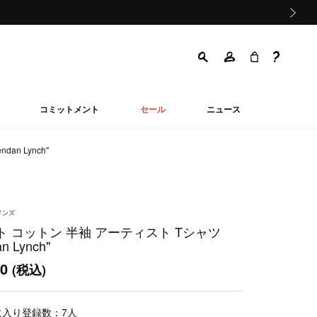
次の画像
コミットメント
セール
ニュース
an Lynch"
メンズ
ト コットン 半袖 アーティスト Tシャツ
an Lynch"
00
(税込)
に入り登録数：
7
人