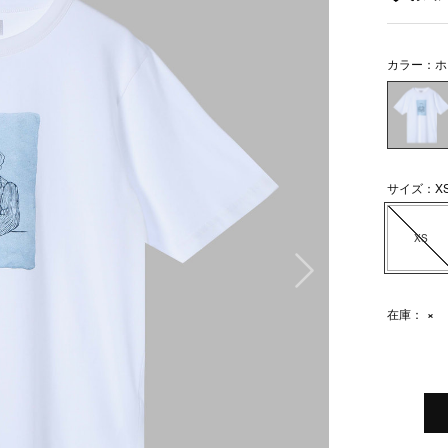
カラー：ホ
サイズ：X
XS
次の画像
在庫：
×