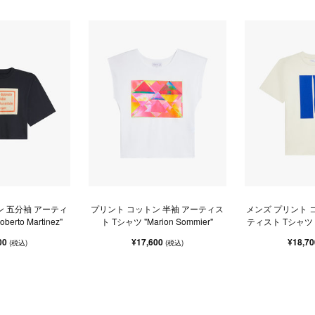
ン 五分袖 アーティ
プリント コットン 半袖 アーティス
メンズ プリント 
erto Martinez"
ト Tシャツ "Marion Sommier"
ティスト Tシャツ "Be
00
¥17,600
¥18,7
(税込)
(税込)