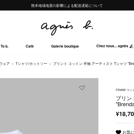
熊本地域地震の影響による配送遅延について
熊本地域地震の影響による配送遅延について
Summer Sale 2buy10%OFF!!
Summer Sale 2buy10%OFF!!
Chez nous... agnès
To b.
Café
Galerie boutique
ウェア
Tシャツ/カットソー
プリント コットン 半袖 アーティスト Tシャツ "Brend
FEMME ウィ
プリン
"Brend
¥18,7
お気