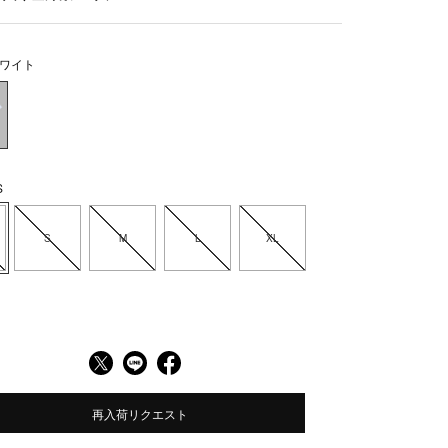
ワイト
S
S
M
L
XL
再入荷リクエスト