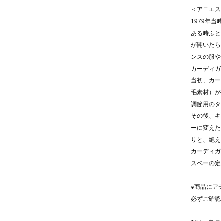
＜アニエス
1979年
ある時ふと
が開いたら
ンスの服や
カーディガ
当初、カー
毛素材）が
調節用のタ
その後、キ
ーに変えた
りと、絶え
カーディガ
スベーの定
※商品にア
必ずご確