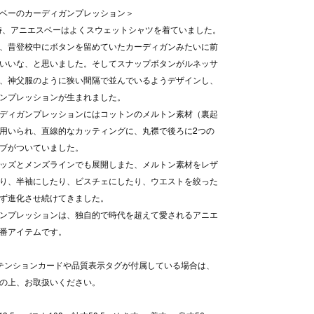
ベーのカーディガンプレッション＞
当時、アニエスベーはよくスウェットシャツを着ていました。
、昔登校中にボタンを留めていたカーディガンみたいに前
いいな、と思いました。そしてスナップボタンがルネッサ
、神父服のように狭い間隔で並んでいるようデザインし、
ンプレッションが生まれました。
ディガンプレッションにはコットンのメルトン素材（裏起
用いられ、直線的なカッティングに、丸襟で後ろに2つの
ブがついていました。
ッズとメンズラインでも展開しまた、メルトン素材をレザ
り、半袖にしたり、ビスチェにしたり、ウエストを絞った
ず進化させ続けてきました。
ンプレッションは、独自的で時代を超えて愛されるアニエ
番アイテムです。
テンションカードや品質表示タグが付属している場合は、
認の上、お取扱いください。