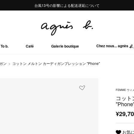
熊本地域地震の影響による配送遅延について
熊本地域地震の影響による配送遅延について
台風13号の影響による配送遅延について
Summer Sale 2buy10%OFF!!
Summer Sale 2buy10%OFF!!
Chez nous... agnès
To b.
Café
Galerie boutique
ガン
コットン メルトン カーディガンプレッション "Phone"
FEMME ウィ
コット
"Phone
¥29,7
お気