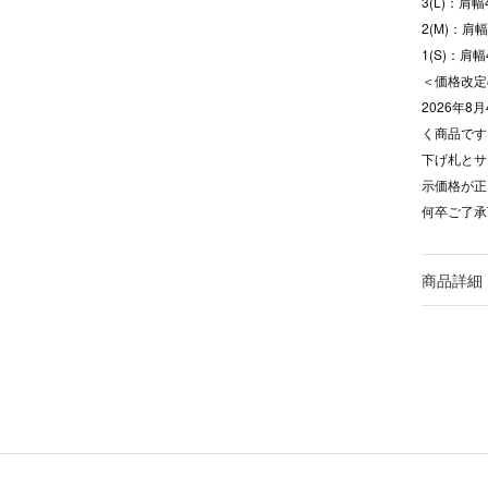
3(L)：肩
2(M)：肩
1(S)：肩
＜価格改定
2026年
く商品です
下げ札とサ
示価格が正
何卒ご了承
商品詳細