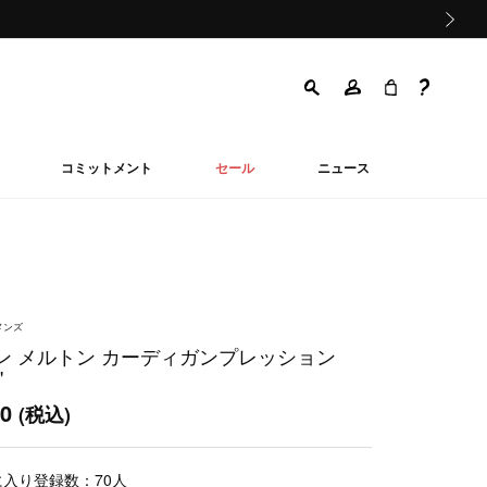
次の画像
コミットメント
セール
ニュース
メンズ
ン メルトン カーディガンプレッション
"
00
(税込)
に入り登録数：
70
人