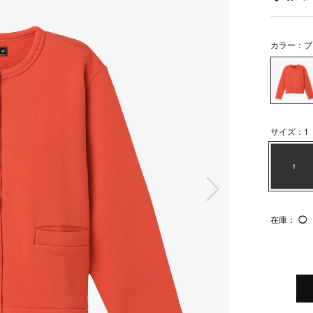
カラー：ブ
サイズ：1
1
次の画像
在庫：
◯