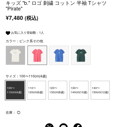
キッズ "b." ロゴ 刺繍 コットン 半袖 Tシャツ
"Pirate"
¥7,480
(税込)
お気に入り登録数：
1
人
カラー：ピンク系その他
サイズ：100〜110cm(4歳)
100〜
110〜
120〜
130〜
140〜
110cm(4歳)
120cm(6歳)
130cm(8歳)
140cm(10歳)
150cm(12歳)
在庫：
◯