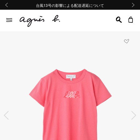
熊本地域地震の影響による配送遅延について
熊本地域地震の影響による配送遅延について
台風13号の影響による配送遅延について
Summer Sale 2buy10%OFF!!
Summer Sale 2buy10%OFF!!
前の画像
次の画
前の画像
次