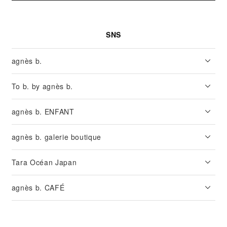
SNS
agnès b.
To b. by agnès b.
agnès b. ENFANT
agnès b. galerie boutique
Tara Océan Japan
agnès b. CAFÉ