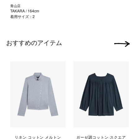
青山店
TAKARA
/ 164cm
着用サイズ：2
おすすめのアイテム
次の画像
l
リネン コットン メルトン
ガーゼ調コットン スクエア