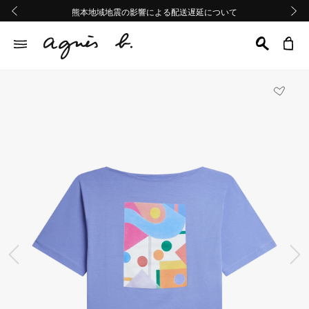
熊本地域地震の影響による配送遅延について
熊本地域地震の影響による配送遅延について
Summer Sale 2buy10%OFF!!
Summer Sale 2buy10%OFF!!
前の画像
次の画
前の画像
次