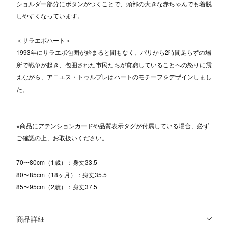
ショルダー部分にボタンがつくことで、頭部の大きな赤ちゃんでも着脱
しやすくなっています。
＜サラエボハート＞
1993年にサラエボ包囲が始まると間もなく、パリから2時間足らずの場
所で戦争が起き、包囲された市民たちが貧窮していることへの怒りに震
えながら、アニエス・トゥルブレはハートのモチーフをデザインしまし
た。
※商品にアテンションカードや品質表示タグが付属している場合、必ず
ご確認の上、お取扱いください。
70〜80cm（1歳）：身丈33.5
80〜85cm（18ヶ月）：身丈35.5
85〜95cm（2歳）：身丈37.5
商品詳細