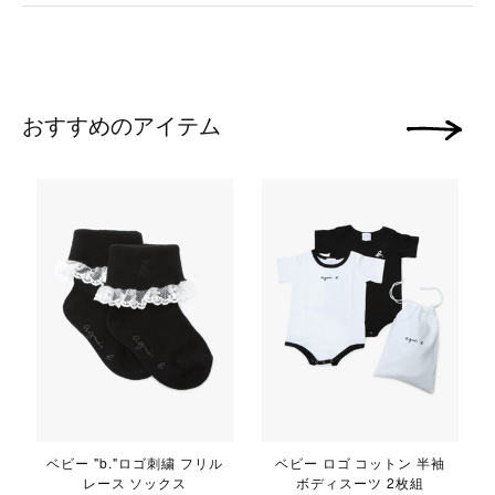
おすすめのアイテム
次の画像
ベビー "b."ロゴ刺繍 フリル
ベビー ロゴ コットン 半袖
v
レース ソックス
ボディスーツ 2枚組