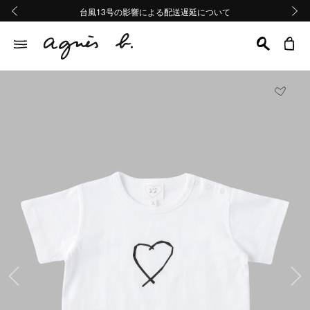
熊本地域地震の影響による配送遅延について
熊本地域地震の影響による配送遅延について
台風13号の影響による配送遅延について
Summer Sale 2buy10%OFF!!
Summer Sale 2buy10%OFF!!
前の画像
次の画
前の画像
次