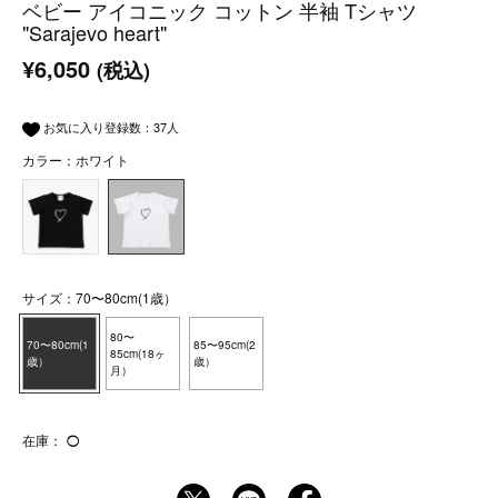
ベビー アイコニック コットン 半袖 Tシャツ
"Sarajevo heart"
¥6,050
(税込)
お気に入り登録数：
37
人
カラー：ホワイト
サイズ：70〜80cm(1歳）
80〜
70〜80cm(1
85〜95cm(2
85cm(18ヶ
歳）
歳）
月）
在庫：
◯