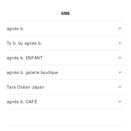
SNS
agnès b.
To b. by agnès b.
agnès b. ENFANT
agnès b. galerie boutique
Tara Océan Japan
agnès b. CAFÉ