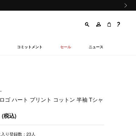
次の画像
コミットメント
セール
ニュース
ー
ロゴ ハート プリント コットン 半袖 Tシャ
0
(税込)
に入り登録数：
23
人