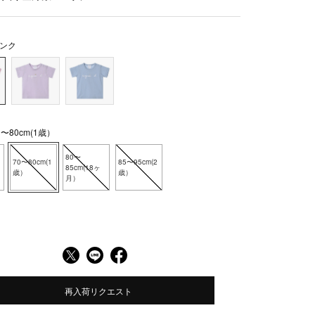
ンク
〜80cm(1歳）
80〜
70〜80cm(1
85〜95cm(2
85cm(18ヶ
歳）
歳）
月）
再入荷リクエスト