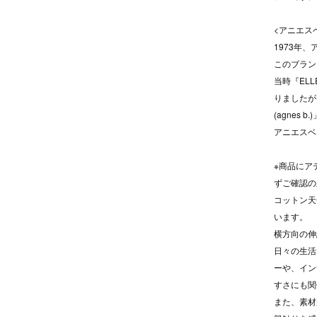
<アニエス
1973年
このブラン
当時『EL
りましたが
(agnes 
アニエスベ
※商品にア
ずご確認の
コットン天
います。
横方向の伸
日々の生活
ーや、イン
すさにも関
また、素材