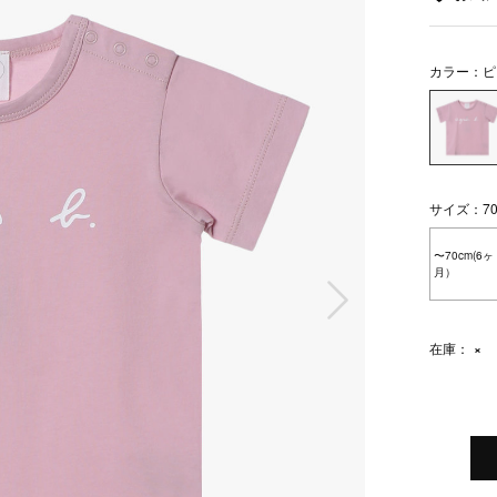
カラー：ピ
サイズ：70
〜70cm(6ヶ
月）
次の画像
在庫：
×