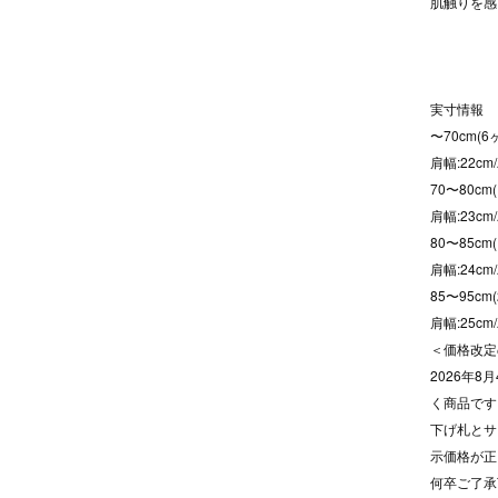
肌触りを感
実寸情報
〜70cm(6
肩幅:22cm
70〜80cm(
肩幅:23cm
80〜85cm
肩幅:24cm
85〜95cm(
肩幅:25cm
＜価格改定
2026年
く商品です
下げ札とサ
示価格が正
何卒ご了承