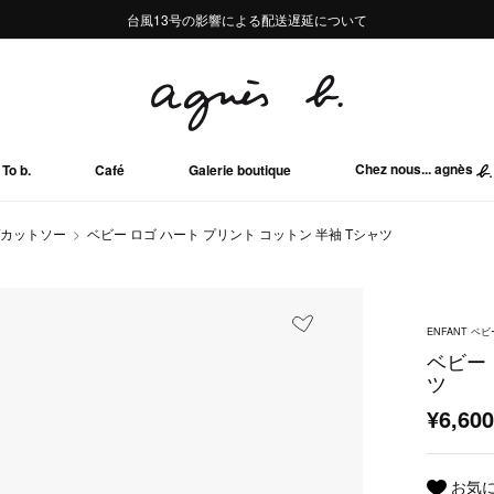
熊本地域地震の影響による配送遅延について
熊本地域地震の影響による配送遅延について
台風13号の影響による配送遅延について
Summer Sale 2buy10%OFF!!
Summer Sale 2buy10%OFF!!
Chez nous... agnès
To b.
Café
Galerie boutique
/カットソー
ベビー ロゴ ハート プリント コットン 半袖 Tシャツ
ENFANT ベビ
ベビー 
ツ
¥6,60
お気