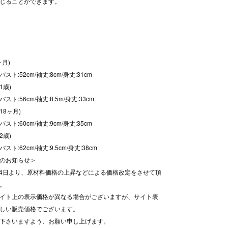
じることができます。
ヶ月)
/バスト:52cm/袖丈:8cm/身丈:31cm
1歳)
/バスト:56cm/袖丈:8.5m/身丈:33cm
(18ヶ月)
/バスト:60cm/袖丈:9cm/身丈:35cm
2歳)
/バスト:62cm/袖丈:9.5cm/身丈:38cm
のお知らせ＞
8月4日より、原材料価格の上昇などによる価格改定をさせて頂
。
イト上の表示価格が異なる場合がございますが、サイト表
しい販売価格でございます。
下さいますよう、お願い申し上げます。