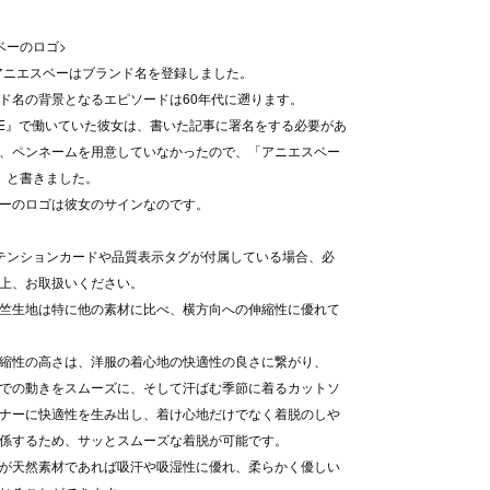
ベーのロゴ>
、アニエスベーはブランド名を登録しました。
ド名の背景となるエピソードは60年代に遡ります。
LE』で働いていた彼女は、書いた記事に署名をする必要があ
、ペンネームを用意していなかったので、「アニエスベー
b.)」と書きました。
ーのロゴは彼女のサインなのです。
テンションカードや品質表示タグが付属している場合、必
上、お取扱いください。
竺生地は特に他の素材に比べ、横方向への伸縮性に優れて
縮性の高さは、洋服の着心地の快適性の良さに繋がり、
での動きをスムーズに、そして汗ばむ季節に着るカットソ
ナーに快適性を生み出し、着け心地だけでなく着脱のしや
係するため、サッとスムーズな着脱が可能です。
が天然素材であれば吸汗や吸湿性に優れ、柔らかく優しい