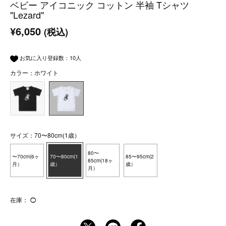
ベビー アイコニック コットン 半袖 Tシャツ
"Lezard"
¥6,050
(税込)
お気に入り登録数：
10
人
カラー：ホワイト
サイズ：70〜80cm(1歳）
80〜
〜70cm(6ヶ
70〜80cm(1
85〜95cm(2
85cm(18ヶ
月）
歳）
歳）
月）
在庫：
◯