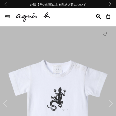
熊本地域地震の影響による配送遅延について
熊本地域地震の影響による配送遅延について
台風13号の影響による配送遅延について
Summer Sale 2buy10%OFF!!
Summer Sale 2buy10%OFF!!
前の画像
次の画
前の画像
次