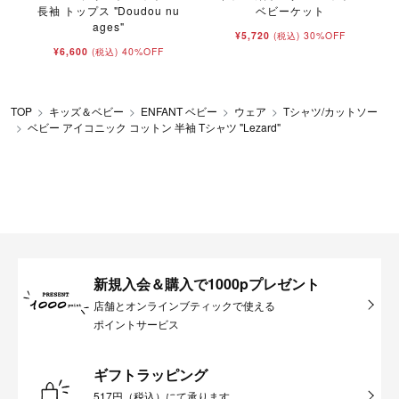
長袖 トップス "Doudou nu
ベビーケット
ages"
¥5,720
30%OFF
(税込)
¥6,600
40%OFF
(税込)
TOP
キッズ＆ベビー
ENFANT ベビー
ウェア
Tシャツ/カットソー
ベビー アイコニック コットン 半袖 Tシャツ "Lezard"
新規入会＆購入で1000pプレゼント
店舗とオンラインブティックで使える
ポイントサービス
ギフトラッピング
517円（税込）にて承ります