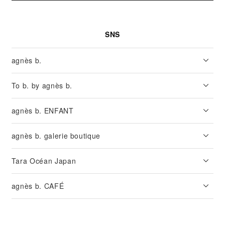
SNS
agnès b.
To b. by agnès b.
agnès b. ENFANT
agnès b. galerie boutique
Tara Océan Japan
agnès b. CAFÉ